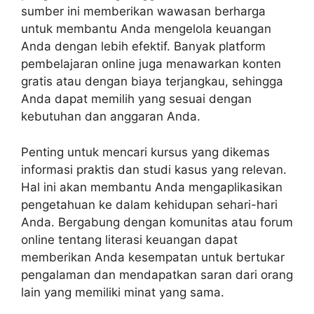
sumber ini memberikan wawasan berharga
untuk membantu Anda mengelola keuangan
Anda dengan lebih efektif. Banyak platform
pembelajaran online juga menawarkan konten
gratis atau dengan biaya terjangkau, sehingga
Anda dapat memilih yang sesuai dengan
kebutuhan dan anggaran Anda.
Penting untuk mencari kursus yang dikemas
informasi praktis dan studi kasus yang relevan.
Hal ini akan membantu Anda mengaplikasikan
pengetahuan ke dalam kehidupan sehari-hari
Anda. Bergabung dengan komunitas atau forum
online tentang literasi keuangan dapat
memberikan Anda kesempatan untuk bertukar
pengalaman dan mendapatkan saran dari orang
lain yang memiliki minat yang sama.