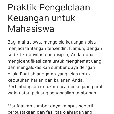
Praktik Pengelolaan
Keuangan untuk
Mahasiswa
Bagi mahasiswa, mengelola keuangan bisa
menjadi tantangan tersendiri. Namun, dengan
sedikit kreativitas dan disiplin, Anda dapat
mengidentifikasi cara untuk menghemat uang
dan mengalokasikan sumber daya dengan
bijak. Buatlah anggaran yang jelas untuk
kebutuhan harian dan bulanan Anda.
Pertimbangkan untuk mencari pekerjaan paruh
waktu atau peluang penghasilan tambahan.
Manfaatkan sumber daya kampus seperti
perpustakaan dan fasilitas olahraga yang