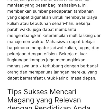
manfaat yang besar bagi mahasiswa. Ini
memberikan sumber pendapatan tambahan
yang dapat digunakan untuk membayar biaya
kuliah atau kebutuhan sehari-hari. Bekerja
paruh waktu juga dapat membantu
mengembangkan keterampilan multitasking dan
manajemen waktu. Mahasiswa dapat belajar
bagaimana mengatur jadwal kuliah, tugas, dan
pekerjaan dengan efisien. Bekerja di luar
lingkungan kampus juga memungkinkan
mahasiswa untuk terhubung dengan berbagai
orang dan memperluas jaringan mereka, yang
dapat bermanfaat untuk karir di masa depan.
Tips Sukses Mencari
Magang yang Relevan
dengan Pendidikan Anda