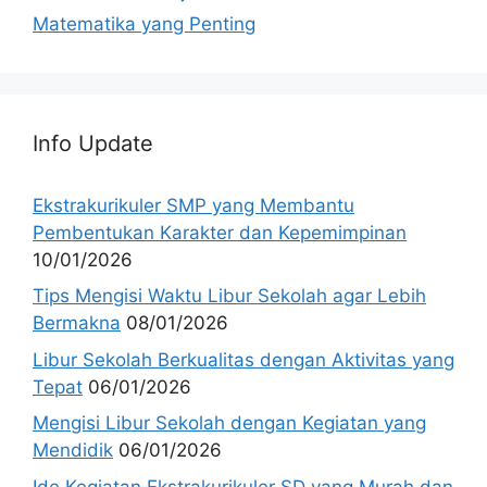
Matematika yang Penting
Info Update
Ekstrakurikuler SMP yang Membantu
Pembentukan Karakter dan Kepemimpinan
10/01/2026
Tips Mengisi Waktu Libur Sekolah agar Lebih
Bermakna
08/01/2026
Libur Sekolah Berkualitas dengan Aktivitas yang
Tepat
06/01/2026
Mengisi Libur Sekolah dengan Kegiatan yang
Mendidik
06/01/2026
Ide Kegiatan Ekstrakurikuler SD yang Murah dan