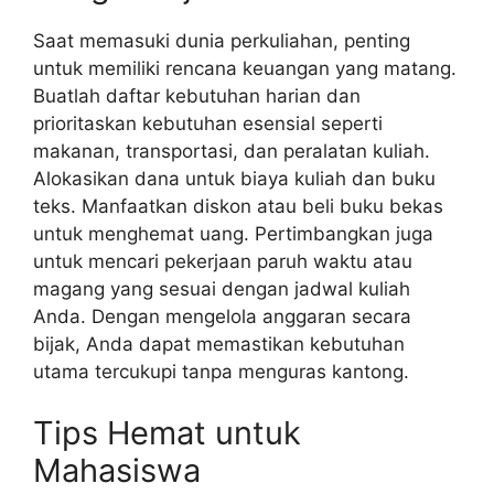
Saat memasuki dunia perkuliahan, penting
untuk memiliki rencana keuangan yang matang.
Buatlah daftar kebutuhan harian dan
prioritaskan kebutuhan esensial seperti
makanan, transportasi, dan peralatan kuliah.
Alokasikan dana untuk biaya kuliah dan buku
teks. Manfaatkan diskon atau beli buku bekas
untuk menghemat uang. Pertimbangkan juga
untuk mencari pekerjaan paruh waktu atau
magang yang sesuai dengan jadwal kuliah
Anda. Dengan mengelola anggaran secara
bijak, Anda dapat memastikan kebutuhan
utama tercukupi tanpa menguras kantong.
Tips Hemat untuk
Mahasiswa