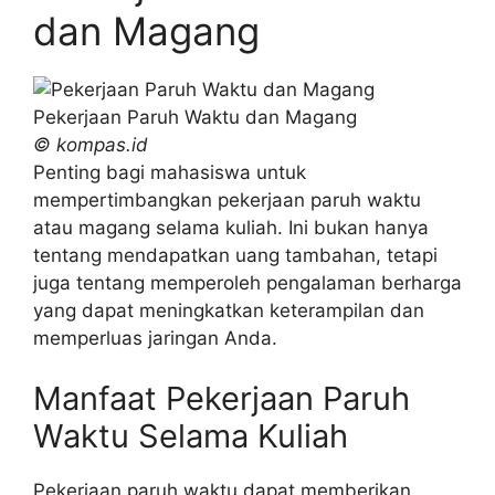
dan Magang
Pekerjaan Paruh Waktu dan Magang
© kompas.id
Penting bagi mahasiswa untuk
mempertimbangkan pekerjaan paruh waktu
atau magang selama kuliah. Ini bukan hanya
tentang mendapatkan uang tambahan, tetapi
juga tentang memperoleh pengalaman berharga
yang dapat meningkatkan keterampilan dan
memperluas jaringan Anda.
Manfaat Pekerjaan Paruh
Waktu Selama Kuliah
Pekerjaan paruh waktu dapat memberikan