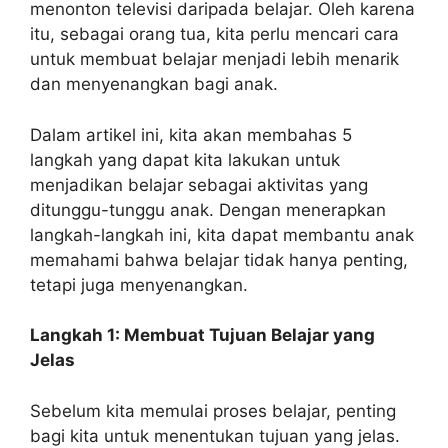
menonton televisi daripada belajar. Oleh karena
itu, sebagai orang tua, kita perlu mencari cara
untuk membuat belajar menjadi lebih menarik
dan menyenangkan bagi anak.
Dalam artikel ini, kita akan membahas 5
langkah yang dapat kita lakukan untuk
menjadikan belajar sebagai aktivitas yang
ditunggu-tunggu anak. Dengan menerapkan
langkah-langkah ini, kita dapat membantu anak
memahami bahwa belajar tidak hanya penting,
tetapi juga menyenangkan.
Langkah 1: Membuat Tujuan Belajar yang
Jelas
Sebelum kita memulai proses belajar, penting
bagi kita untuk menentukan tujuan yang jelas.