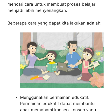
mencari cara untuk membuat proses belajar
menjadi lebih menyenangkan.
Beberapa cara yang dapat kita lakukan adalah:
Menggunakan permainan edukatif:
Permainan edukatif dapat membantu
anak memahami konsep-konsep yang