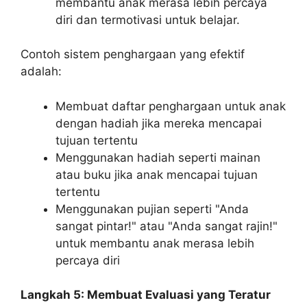
membantu anak merasa lebih percaya
diri dan termotivasi untuk belajar.
Contoh sistem penghargaan yang efektif
adalah:
Membuat daftar penghargaan untuk anak
dengan hadiah jika mereka mencapai
tujuan tertentu
Menggunakan hadiah seperti mainan
atau buku jika anak mencapai tujuan
tertentu
Menggunakan pujian seperti "Anda
sangat pintar!" atau "Anda sangat rajin!"
untuk membantu anak merasa lebih
percaya diri
Langkah 5: Membuat Evaluasi yang Teratur