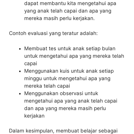
dapat membantu kita mengetahui apa
yang anak telah capai dan apa yang
mereka masih perlu kerjakan.
Contoh evaluasi yang teratur adalah:
Membuat tes untuk anak setiap bulan
untuk mengetahui apa yang mereka telah
capai
Menggunakan kuis untuk anak setiap
minggu untuk mengetahui apa yang
mereka telah capai
Menggunakan observasi untuk
mengetahui apa yang anak telah capai
dan apa yang mereka masih perlu
kerjakan
Dalam kesimpulan, membuat belajar sebagai