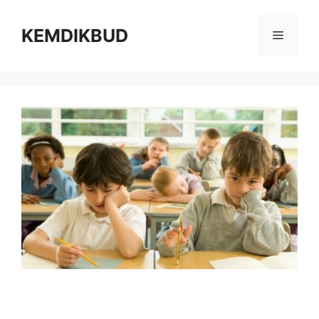
Skip
to
KEMDIKBUD
Menu
content