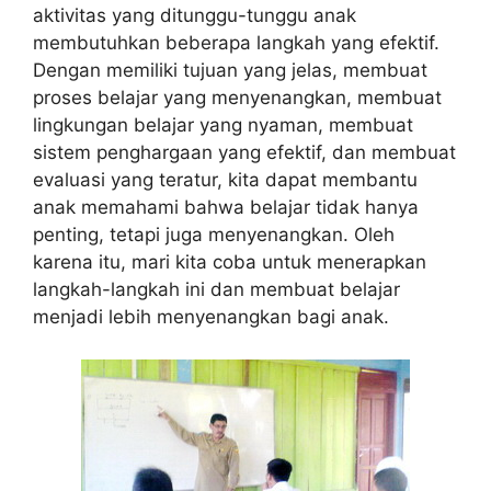
aktivitas yang ditunggu-tunggu anak
membutuhkan beberapa langkah yang efektif.
Dengan memiliki tujuan yang jelas, membuat
proses belajar yang menyenangkan, membuat
lingkungan belajar yang nyaman, membuat
sistem penghargaan yang efektif, dan membuat
evaluasi yang teratur, kita dapat membantu
anak memahami bahwa belajar tidak hanya
penting, tetapi juga menyenangkan. Oleh
karena itu, mari kita coba untuk menerapkan
langkah-langkah ini dan membuat belajar
menjadi lebih menyenangkan bagi anak.