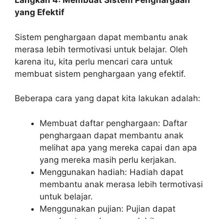
Langkah 4: Membuat Sistem Penghargaan
yang Efektif
Sistem penghargaan dapat membantu anak
merasa lebih termotivasi untuk belajar. Oleh
karena itu, kita perlu mencari cara untuk
membuat sistem penghargaan yang efektif.
Beberapa cara yang dapat kita lakukan adalah:
Membuat daftar penghargaan: Daftar
penghargaan dapat membantu anak
melihat apa yang mereka capai dan apa
yang mereka masih perlu kerjakan.
Menggunakan hadiah: Hadiah dapat
membantu anak merasa lebih termotivasi
untuk belajar.
Menggunakan pujian: Pujian dapat