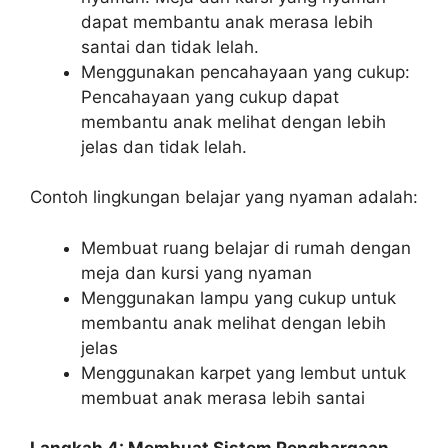
dapat membantu anak merasa lebih
santai dan tidak lelah.
Menggunakan pencahayaan yang cukup:
Pencahayaan yang cukup dapat
membantu anak melihat dengan lebih
jelas dan tidak lelah.
Contoh lingkungan belajar yang nyaman adalah:
Membuat ruang belajar di rumah dengan
meja dan kursi yang nyaman
Menggunakan lampu yang cukup untuk
membantu anak melihat dengan lebih
jelas
Menggunakan karpet yang lembut untuk
membuat anak merasa lebih santai