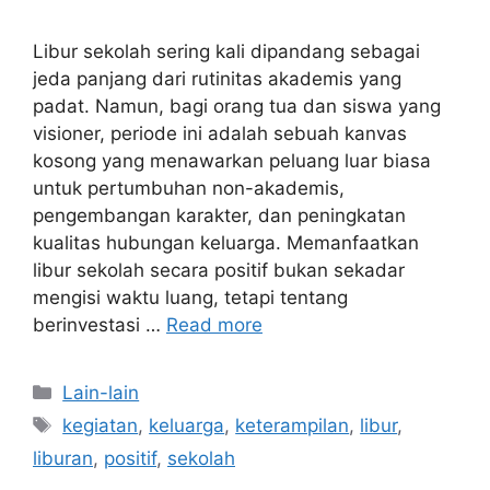
Libur sekolah sering kali dipandang sebagai
jeda panjang dari rutinitas akademis yang
padat. Namun, bagi orang tua dan siswa yang
visioner, periode ini adalah sebuah kanvas
kosong yang menawarkan peluang luar biasa
untuk pertumbuhan non-akademis,
pengembangan karakter, dan peningkatan
kualitas hubungan keluarga. Memanfaatkan
libur sekolah secara positif bukan sekadar
mengisi waktu luang, tetapi tentang
berinvestasi …
Read more
Categories
Lain-lain
Tags
kegiatan
,
keluarga
,
keterampilan
,
libur
,
liburan
,
positif
,
sekolah