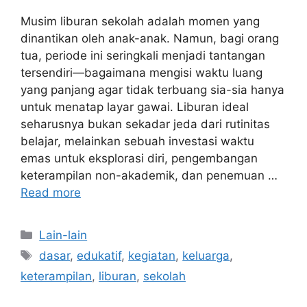
Musim liburan sekolah adalah momen yang
dinantikan oleh anak-anak. Namun, bagi orang
tua, periode ini seringkali menjadi tantangan
tersendiri—bagaimana mengisi waktu luang
yang panjang agar tidak terbuang sia-sia hanya
untuk menatap layar gawai. Liburan ideal
seharusnya bukan sekadar jeda dari rutinitas
belajar, melainkan sebuah investasi waktu
emas untuk eksplorasi diri, pengembangan
keterampilan non-akademik, dan penemuan …
Read more
Categories
Lain-lain
Tags
dasar
,
edukatif
,
kegiatan
,
keluarga
,
keterampilan
,
liburan
,
sekolah