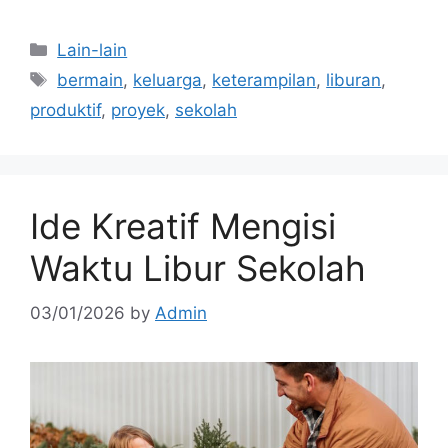
Categories
Lain-lain
Tags
bermain
,
keluarga
,
keterampilan
,
liburan
,
produktif
,
proyek
,
sekolah
Ide Kreatif Mengisi
Waktu Libur Sekolah
03/01/2026
by
Admin