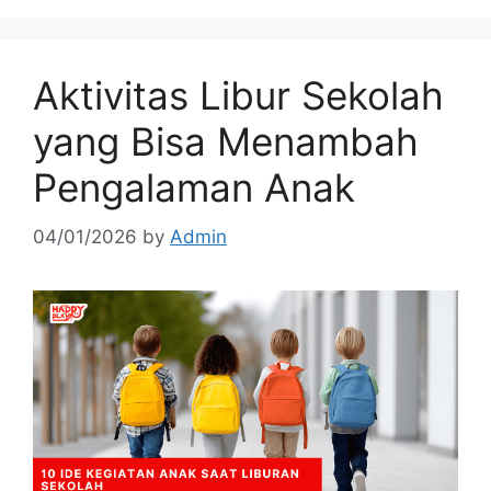
Aktivitas Libur Sekolah
yang Bisa Menambah
Pengalaman Anak
04/01/2026
by
Admin