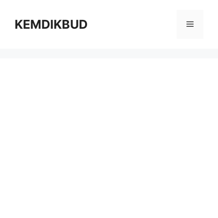
Skip
to
KEMDIKBUD
Menu
content