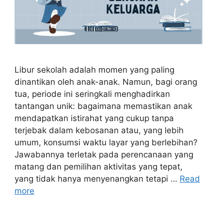
Libur sekolah adalah momen yang paling
dinantikan oleh anak-anak. Namun, bagi orang
tua, periode ini seringkali menghadirkan
tantangan unik: bagaimana memastikan anak
mendapatkan istirahat yang cukup tanpa
terjebak dalam kebosanan atau, yang lebih
umum, konsumsi waktu layar yang berlebihan?
Jawabannya terletak pada perencanaan yang
matang dan pemilihan aktivitas yang tepat,
yang tidak hanya menyenangkan tetapi …
Read
more