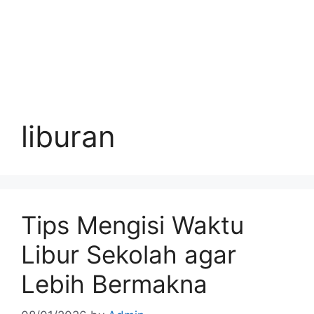
liburan
Tips Mengisi Waktu
Libur Sekolah agar
Lebih Bermakna