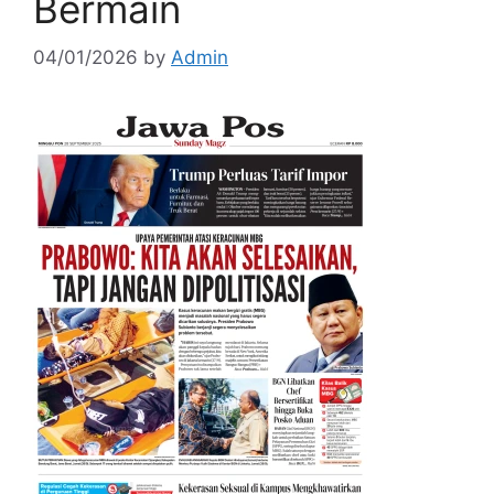
Bermain
04/01/2026
by
Admin