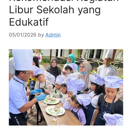
Libur Sekolah yang
Edukatif
05/01/2026
by
Admin