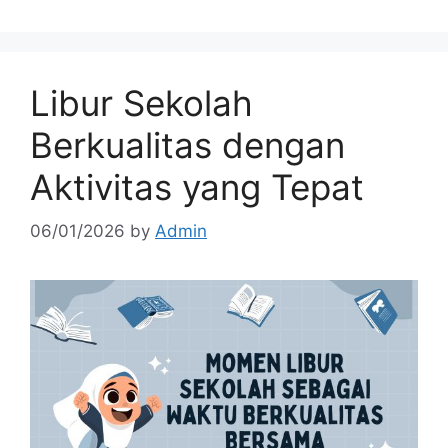
Libur Sekolah
Berkualitas dengan
Aktivitas yang Tepat
06/01/2026
by
Admin