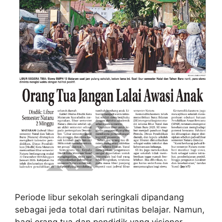
Periode libur sekolah seringkali dipandang
sebagai jeda total dari rutinitas belajar. Namun,
bagi orang tua dan pendidik yang visioner,