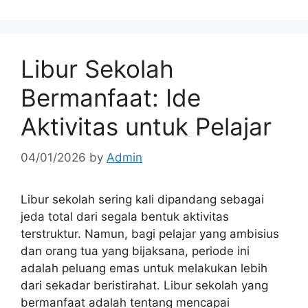
Libur Sekolah
Bermanfaat: Ide
Aktivitas untuk Pelajar
04/01/2026
by
Admin
Libur sekolah sering kali dipandang sebagai
jeda total dari segala bentuk aktivitas
terstruktur. Namun, bagi pelajar yang ambisius
dan orang tua yang bijaksana, periode ini
adalah peluang emas untuk melakukan lebih
dari sekadar beristirahat. Libur sekolah yang
bermanfaat adalah tentang mencapai