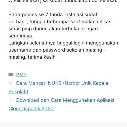
7. Klik selesai jika sudah muncul tombol selesai.
Pada proses ke 7 tanda instalasi sudah
berhasil, tunggu beberapa saat maka aplikasi
smartpmp daring akan terbuka dengan
sendirinya.
Langkah selanjutnya tinggal login menggunakan
username dan password sekolah masing –
masing. terima kasih
Categories
PMP
Cara Mencari NUKS (Nomor Unik Kepala
Sekolah)
Download dan Cara Menggunakan Aplikasi
CloneDapodik 2020