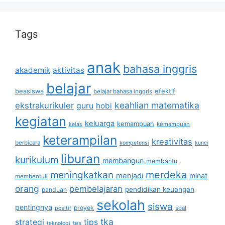
Tags
anak
bahasa inggris
akademik
aktivitas
belajar
beasiswa
efektif
belajar bahasa inggris
keahlian matematika
ekstrakurikuler
guru
hobi
kegiatan
keluarga
kemampuan
kemampuan
kelas
keterampilan
kreativitas
berbicara
kompetensi
kunci
liburan
kurikulum
membangun
membantu
merdeka
meningkatkan
menjadi
minat
membentuk
orang
pembelajaran
pendidikan keuangan
panduan
sekolah
siswa
pentingnya
proyek
soal
positif
tka
strategi
tips
tes
teknologi