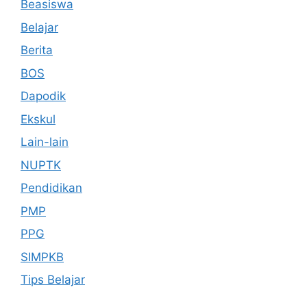
Beasiswa
Belajar
Berita
BOS
Dapodik
Ekskul
Lain-lain
NUPTK
Pendidikan
PMP
PPG
SIMPKB
Tips Belajar