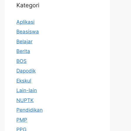
Kategori
Aplikasi
Beasiswa
Belajar
Berita
BOS
Dapodik
Ekskul
Lain-lain
NUPTK
Pendidikan
PMP
PPG