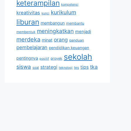
keterampilan
kompetensi
kurikulum
kreativitas
kunci
liburan
membangun
membantu
meningkatkan
menjadi
membentuk
merdeka
orang
minat
panduan
pembelajaran
pendidikan keuangan
sekolah
pentingnya
proyek
positif
siswa
tka
strategi
tips
soal
tes
teknologi