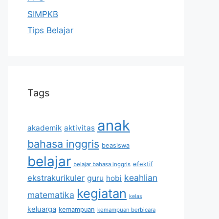
SIMPKB
Tips Belajar
Tags
anak
akademik
aktivitas
bahasa inggris
beasiswa
belajar
efektif
belajar bahasa inggris
keahlian
ekstrakurikuler
guru
hobi
kegiatan
matematika
kelas
keluarga
kemampuan
kemampuan berbicara