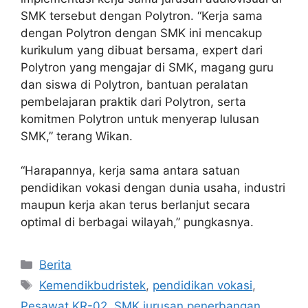
SMK tersebut dengan Polytron. “Kerja sama
dengan Polytron dengan SMK ini mencakup
kurikulum yang dibuat bersama, expert dari
Polytron yang mengajar di SMK, magang guru
dan siswa di Polytron, bantuan peralatan
pembelajaran praktik dari Polytron, serta
komitmen Polytron untuk menyerap lulusan
SMK,” terang Wikan.
“Harapannya, kerja sama antara satuan
pendidikan vokasi dengan dunia usaha, industri
maupun kerja akan terus berlanjut secara
optimal di berbagai wilayah,” pungkasnya.
Categories
Berita
Tags
Kemendikbudristek
,
pendidikan vokasi
,
Pesawat KR-02
,
SMK jurusan penerbangan