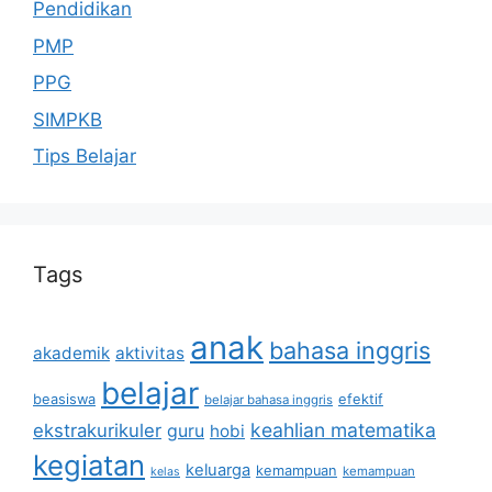
Pendidikan
PMP
PPG
SIMPKB
Tips Belajar
Tags
anak
bahasa inggris
akademik
aktivitas
belajar
beasiswa
efektif
belajar bahasa inggris
keahlian matematika
ekstrakurikuler
guru
hobi
kegiatan
keluarga
kemampuan
kemampuan
kelas