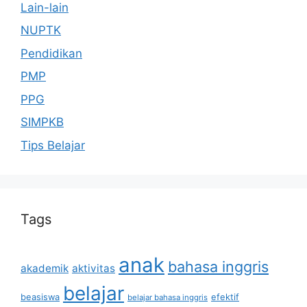
Lain-lain
NUPTK
Pendidikan
PMP
PPG
SIMPKB
Tips Belajar
Tags
anak
bahasa inggris
akademik
aktivitas
belajar
beasiswa
efektif
belajar bahasa inggris