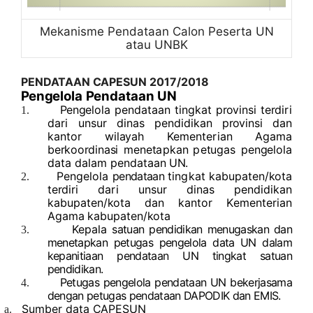
Mekanisme Pendataan Calon Peserta UN
atau UNBK
PE
N
D
AT
AA
N
C
A
PE
SUN
2017
/
2018
P
en
g
e
l
o
l
a
P
en
d
ataa
n
U
N
P
en
g
el
o
la
p
en
da
taa
n
t
in
g
k
a
t
p
r
o
v
in
s
i
t
e
r
d
i
r
i
1.
da
r
i
u
n
s
u
r
d
in
a
s
p
en
d
i
d
ik
a
n
p
r
o
v
in
s
i
da
n
k
a
n
t
or
w
il
a
y
a
h
K
e
m
en
t
e
r
i
a
n
A
g
a
m
a
be
r
k
o
o
r
d
in
a
s
i
mene
t
ap
k
a
n
p
e
tu
g
a
s
p
en
g
elo
l
a
da
t
a
da
l
a
m
p
en
da
ta
a
n
U
N
.
Pengelola
pendataan
t
in
g
k
a
t
k
a
b
u
p
at
en
/
k
o
t
a
2.
t
e
r
d
i
r
i
da
r
i
u
n
s
u
r
d
in
a
s
p
en
d
i
d
i
k
a
n
k
a
b
u
p
at
e
n
/
k
o
t
a
da
n
k
a
n
t
or
K
e
m
en
t
e
r
i
a
n
A
g
a
ma
k
a
b
u
p
at
en
/
k
o
t
a
Kepala
satuan pendidikan menugaskan dan
3.
menetapkan petugas pengelola data UN dalam
kepanitiaan pendataan UN tingkat satuan
pendidikan.
Petugas pengelola pendataan UN bekerjasama
4.
dengan petugas pendataan DAPODIK dan EMIS.
Su
mb
e
r d
at
a
C
AP
E
SU
N
a.