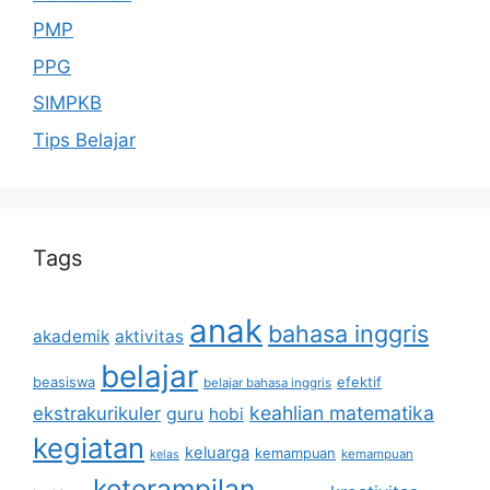
PMP
PPG
SIMPKB
Tips Belajar
Tags
anak
bahasa inggris
akademik
aktivitas
belajar
beasiswa
efektif
belajar bahasa inggris
keahlian matematika
ekstrakurikuler
guru
hobi
kegiatan
keluarga
kemampuan
kemampuan
kelas
keterampilan