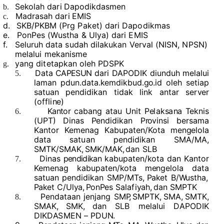
S
e
k
ol
a
h
da
r
i
D
ap
o
d
ik
d
a
s
m
e
n
b.
Madrasah
da
r
i
E
M
IS
c.
d.
SKB/PKBM (Prg Paket) dari Dapodikmas
e.
PonPes (Wustha & Ulya) dari EMIS
f.
Seluruh data sudah dilakukan Verval (NISN, NPSN)
melalui mekanisme
yang ditetapkan
o
l
e
h
P
DS
P
K
g.
Da
t
a
CAPESUN
d
a
r
i
D
AP
O
D
I
K
d
iu
n
d
u
h m
e
lalu
i
5.
la
man pd
u
n
.
d
ata.
k
e
mdi
k
b
u
d
.
g
o
.i
d
o
l
e
h
se
tia
p
s
atua
n
p
en
d
i
d
i
k
a
n
ti
d
a
k
li
n
k
a
n
ta
r
se
r
v
e
r
(
o
ff
li
ne
)
Kantor
c
a
b
a
n
g
ata
u
U
n
i
t
P
e
la
ks
a
n
a
T
ekn
i
s
6.
(
U
PT
) Di
n
a
s
P
en
d
i
d
i
k
a
n
P
r
o
vi
ns
i b
e
r
s
a
ma
K
a
n
t
o
r
K
e
m
e
n
a
g
K
a
b
u
p
at
en
/
K
o
t
a
m
e
n
g
e
l
o
l
a
d
at
a
s
atua
n p
en
d
i
d
i
k
a
n
S
M
A
/
M
A
,
S
M
T
K
/S
M
A
K,
S
MK
/
M
A
K,
d
a
n
S
LB
Di
n
a
s
pendidikan
k
a
b
u
p
at
en
/
k
o
t
a
d
a
n K
a
n
t
o
r
7.
K
e
m
e
n
a
g
k
a
b
u
p
at
en
/
k
o
t
a m
e
n
g
e
l
o
l
a
d
at
a
s
atua
n
p
en
d
i
d
i
k
a
n
S
M
P
/
M
Ts
,
P
a
k
e
t
B
/
W
u
s
t
h
a
,
P
a
k
e
t C
/U
ly
a
,
P
on
P
e
s
Sala
f
i
y
a
h
,
d
a
n
S
M
PT
K
Pendataan
j
en
ja
n
g
S
M
P
,
S
M
PT
K,
S
M
A
,
S
M
T
K,
8.
S
M
A
K,
S
MK,
d
a
n
S
LB m
e
lalu
i
D
AP
O
D
I
K
D
I
K
D
A
S
MEN
–
P
D
U
N
.