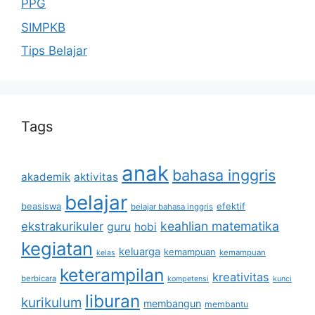
PPG
SIMPKB
Tips Belajar
Tags
anak
bahasa inggris
akademik
aktivitas
belajar
beasiswa
efektif
belajar bahasa inggris
keahlian matematika
ekstrakurikuler
guru
hobi
kegiatan
keluarga
kemampuan
kemampuan
kelas
keterampilan
kreativitas
berbicara
kompetensi
kunci
liburan
kurikulum
membangun
membantu