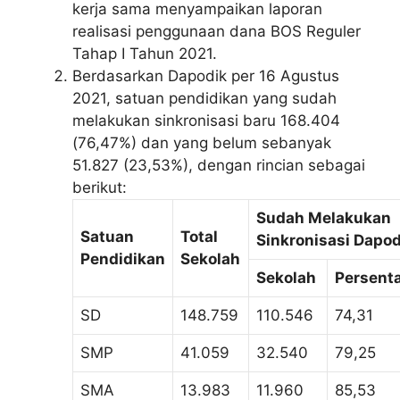
kerja sama menyampaikan laporan
realisasi penggunaan dana BOS Reguler
Tahap I Tahun 2021.
Berdasarkan Dapodik per 16 Agustus
2021, satuan pendidikan yang sudah
melakukan sinkronisasi baru 168.404
(76,47%) dan yang belum sebanyak
51.827 (23,53%), dengan rincian sebagai
berikut:
Sudah Melakukan
Satuan
Total
Sinkronisasi Dapod
Pendidikan
Sekolah
Sekolah
Persent
SD
148.759
110.546
74,31
SMP
41.059
32.540
79,25
SMA
13.983
11.960
85,53