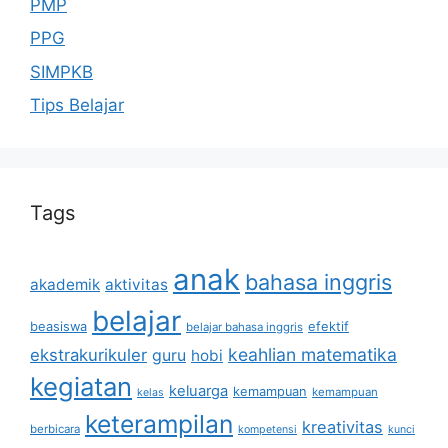
PMP
PPG
SIMPKB
Tips Belajar
Tags
anak
bahasa inggris
akademik
aktivitas
belajar
beasiswa
efektif
belajar bahasa inggris
keahlian matematika
ekstrakurikuler
guru
hobi
kegiatan
keluarga
kemampuan
kemampuan
kelas
keterampilan
kreativitas
berbicara
kompetensi
kunci