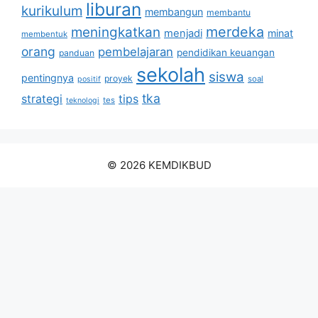
liburan
kurikulum
membangun
membantu
merdeka
meningkatkan
menjadi
minat
membentuk
orang
pembelajaran
pendidikan keuangan
panduan
sekolah
siswa
pentingnya
proyek
soal
positif
tka
strategi
tips
tes
teknologi
© 2026 KEMDIKBUD